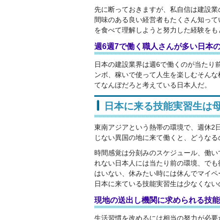
先に断っておきますが、私自信は建設業
間味のある良い経営者もたくさん知って
を食べて理解しようと努力した経験をも
週6週7で働く職人さんが多い日本
日本の建設業界は週6で働くのが当たり
ンボ、稼いで使って人生を楽しむそんな
てなんぼだろと考えている日本人だ。
日本に来る技能実習生は
東南アジアという熱帯の環境で、週休2
じない異国の地に来て働くと、どうなる
時間感覚は分刻みのスケジュール、働い
れない日本人には当たり前の環境、でも
はいない、休みたい時には休んでマイペ
日本に来ている技能実習生は少なくない
現地の送出し機関に求められる技能
生活習慣を改めるには相当の努力が必要