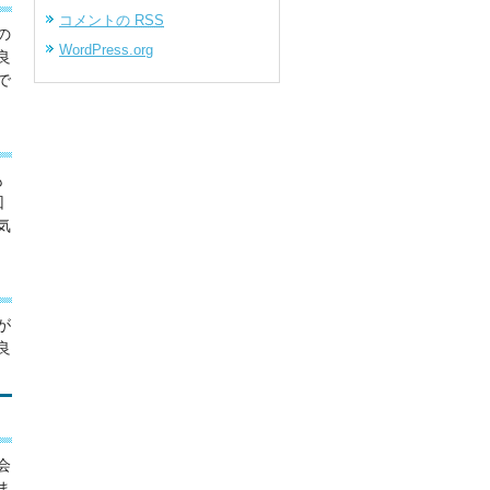
コメントの
RSS
の
WordPress.org
良
で
も
回
気
が
良
会
ま