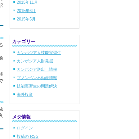
2015年11月
訳
2015年6月
2015年5月
カテゴリー
る
。
カンボジア人技能実習生
前
カンボジア人財発掘
カンボジア送出し情報
談
プノンペン不動産情報
で
技能実習生の問題解決
海外投資
抜
良
メタ情報
ログイン
投稿の
RSS