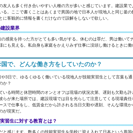
の友人も多く付き合いやすい人種の方が多いと感じています。建設業で
いる。ここで書くことはあくまで異国の地で日本人が現地人と同じ釜の
とに客観的に情報を書くだけなので誤解をしないで欲しい。
の建設業界
前の感覚を持った方がとても多い気がする。休むのは罪だ、男は働いて
様にも見える。私自身も家庭をかえりみず仕事に没頭し働けるときに働
母国で、どんな働き方をしていたのか？
日や3日で、ゆるくゆるく働いている現地人が技能実習生として言葉も通
のか？
ている時間と休憩時間のオンとオフは現場の状況次第、遅刻も欠勤も許
彼らが来た場所では、建設現場では目を光らして注意してくる現場責任
ースで仕事をし、低賃金だから許される当日欠勤や遅刻、そんな環境か
のが現実だ。
実習生に対する教育とは？
だと感じます。数多くの技能実習生を学校に迎え入れて日本という異国