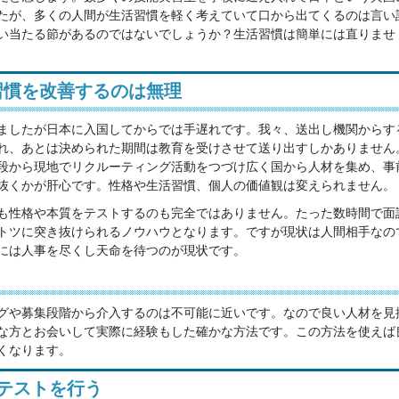
たが、多くの人間が生活習慣を軽く考えていて口から出てくるのは言い
い当たる節があるのではないでしょうか？生活習慣は簡単には直りませ
習慣を改善するのは無理
ましたが日本に入国してからでは手遅れです。我々、送出し機関からす
れ、あとは決められた期間は教育を受けさせて送り出すしかありません
段から現地でリクルーティング活動をつづけ広く国から人材を集め、事
抜くかが肝心です。性格や生活習慣、個人の価値観は変えられません。
も性格や本質をテストするのも完全ではありません。たった数時間で面
トツに突き抜けられるノウハウとなります。ですが現状は人間相手なの
には人事を尽くし天命を待つのが現状です。
グや募集段階から介入するのは不可能に近いです。なので良い人材を見
な方とお会いして実際に経験もした確かな方法です。この方法を使えば
くなります。
テストを行う