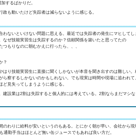
と増加するばかりだ。
行政も動いたけど失踪者は減らないように感じる。
合わないといけない問題に思える。最近では失踪者の発生にマヒしてし
。なぜ技能実習生は失踪するのか？信頼関係を築いたと思ってたの
たつもりなのに朝むかえに行ったら、、、
か？
やはり技能実習生に直接に聞くしかないが本音を聞き出すのは難しい。
がら察するしかないのかもしれない。でも現実は時間や現場に追われて
ほど見失ってしまうように感じる。
。建設業は2割は失踪すると個人的には考えている。2割ならまだマシな
間のわりに給料が安いというのもある。とにかく朝が早い、会社から現
かも通勤手当はほとんど無い缶ジュースでもあれば良い方だ。