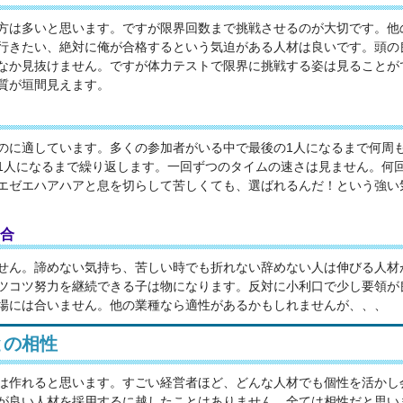
方は多いと思います。ですが限界回数まで挑戦させるのが大切です。他
行きたい、絶対に俺が合格するという気迫がある人材は良いです。頭の
なか見抜けません。ですが体力テストで限界に挑戦する姿は見ることが
質が垣間見えます。
のに適しています。多くの参加者がいる中で最後の1人になるまで何周
1人になるまで繰り返します。一回ずつのタイムの速さは見ません。何
エゼエハアハアと息を切らして苦しくても、選ばれるんだ！という強い
合
せん。諦めない気持ち、苦しい時でも折れない辞めない人は伸びる人材
ツコツ努力を継続できる子は物になります。反対に小利口で少し要領が
場には合いません。他の業種なら適性があるかもしれませんが、、、
との相性
は作れると思います。すごい経営者ほど、どんな人材でも個性を活かし
が良い人材を採用するに越したことはありません。全ては相性だと思い