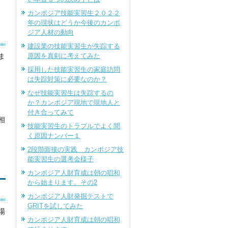
カンボジア技能実習生２０２２
年の現状はどうか今後のカンボ
ジア人材の動向
建設業の技能実習生が失踪する
ま
原因を真剣に考えてみた
採用した技能実習生の家庭訪問
は失踪対策に必要なのか？
なぜ技能実習生は失踪するの
か？カンボジア現地で現地人と
付き合ってみて
相
技能実習生のトラブルでよく聞
、
く原因ナンバー１
2段階面接の実践 カンボジア技
能実習生の選考会様子
カンボジア人財育成は朝の唱和
から始まります。その2
カンボジア人財発掘テストで
GRITを試してみた
場
カンボジア人財育成は朝の唱和