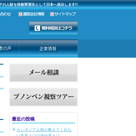
アの人財を技能実習生として日本へ送出します!!
最近の投稿
カンボジア人材が教えてくれな
い本音３つの決め手とは