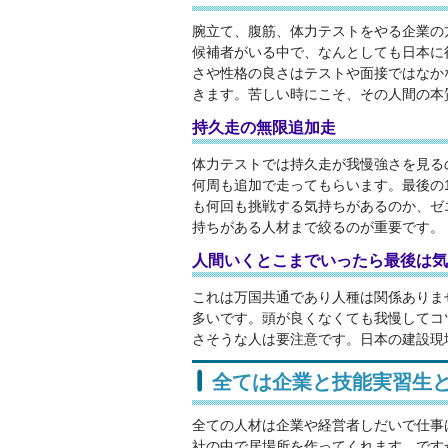
腕立て、腹筋、体力テストをやる企業の
候補者がいる中で、なんとしても日本に
さや性格の良さはテストや面接ではなか
きます。苦しい時にこそ、その人間の本
持久走の無限追加走
体力テストでは持久走が我慢強さを見る
何周も追加で走ってもらいます。最後の
も何回も挑戦する気持ちがあるのか、ゼ
持ちがある人材まで絞るのが重要です。
人間いくとこまでいったら最後は気
これは万国共通であり人種は関係ありま
多いです。頭が良くなくても我慢してコ
さそうな人は要注意です。日本の建設現
全ては企業と技能実習生
全ての人材は企業や経営者しだいで仕事
社の中で居場所を作ってくれます。です