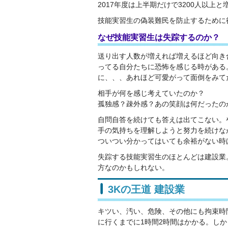
2017年度は上半期だけで3200人以上
技能実習生の偽装難民を防止するために
なぜ技能実習生は失踪するのか？
送り出す人数が増えれば増えるほど向き
ってる自分たちに恐怖を感じる時がある
に、、、あれほど可愛がって面倒をみて
相手が何を感じ考えていたのか？
孤独感？疎外感？あの笑顔は何だったの
自問自答を続けても答えは出てこない。
手の気持ちを理解しようと努力を続けな
ついつい分かってはいても余裕がない時
失踪する技能実習生のほとんどは建設業
方なのかもしれない。
3Kの王道 建設業
キツい、汚い、危険、その他にも拘束時
に行くまでに1時間2時間はかかる。し