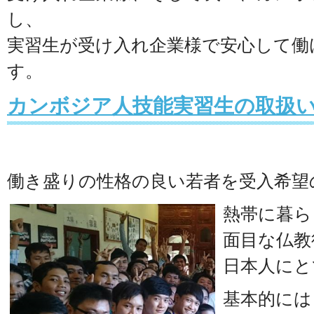
し、
実習生が受け入れ企業様で安心して働
す。
カンボジア人技能実習生の取扱
働き盛りの性格の良い若者を受入希望
熱帯に暮ら
面目な仏教
日本人にと
基本的には