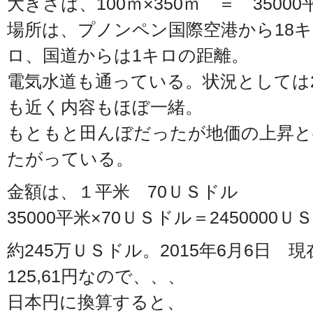
大きさは、100ｍ×350ｍ ＝ 35000
場所は、プノンペン国際空港から18キ
ロ、国道からは1キロの距離。
電気水道も通っている。状況としては
も近く内容もほぼ一緒。
もともと田んぼだったが地価の上昇と
たがっている。
金額は、１平米 70ＵＳドル
35000平米×70ＵＳドル＝2450000Ｕ
約245万ＵＳドル。2015年6月6日
125,61円なので、、、
日本円に換算すると、